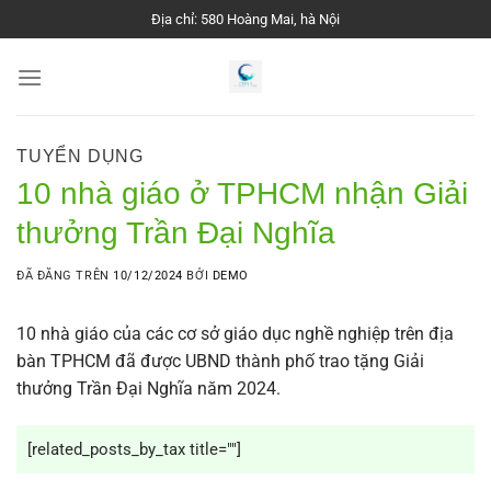
Chuyển
Địa chỉ: 580 Hoàng Mai, hà Nội
đến
nội
dung
TUYỂN DỤNG
10 nhà giáo ở TPHCM nhận Giải
thưởng Trần Đại Nghĩa
ĐÃ ĐĂNG TRÊN
10/12/2024
BỞI
DEMO
10 nhà giáo của các cơ sở giáo dục nghề nghiệp trên địa
bàn TPHCM đã được UBND thành phố trao tặng Giải
thưởng Trần Đại Nghĩa năm 2024.
[related_posts_by_tax title=""]