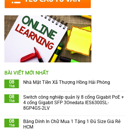
BÀI VIẾT MỚI NHẤT
08
Nhà Mặt Tiền Xã Thượng Hồng Hải Phòng
Th8
08
Switch công nghiệp quản lý 8 cổng Gigabit PoE +
Th8
4 cổng Gigabit SFP 3Onedata IES6300SL-
8GP4GS-2LV
08
Băng Dính In Chữ Mua 1 Tặng 1 Đủ Size Giá Rẻ
Th8
HCM