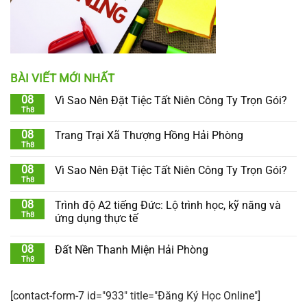
BÀI VIẾT MỚI NHẤT
08
Vì Sao Nên Đặt Tiệc Tất Niên Công Ty Trọn Gói?
Th8
08
Trang Trại Xã Thượng Hồng Hải Phòng
Th8
08
Vì Sao Nên Đặt Tiệc Tất Niên Công Ty Trọn Gói?
Th8
08
Trình độ A2 tiếng Đức: Lộ trình học, kỹ năng và
Th8
ứng dụng thực tế
08
Đất Nền Thanh Miện Hải Phòng
Th8
[contact-form-7 id="933" title="Đăng Ký Học Online"]