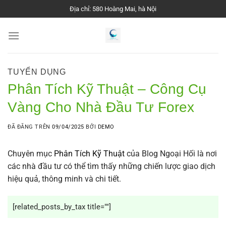
Chuyển
Địa chỉ: 580 Hoàng Mai, hà Nội
đến
nội
dung
TUYỂN DỤNG
Phân Tích Kỹ Thuật – Công Cụ
Vàng Cho Nhà Đầu Tư Forex
ĐÃ ĐĂNG TRÊN
09/04/2025
BỞI
DEMO
Chuyên mục
Phân Tích Kỹ Thuật
của Blog Ngoại Hối là nơi
các nhà đầu tư có thể tìm thấy những chiến lược giao dịch
hiệu quả, thông minh và chi tiết.
[related_posts_by_tax title=""]