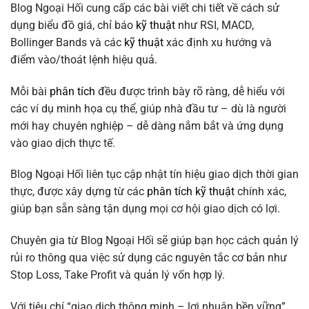
Blog Ngoại Hối cung cấp các bài viết chi tiết về cách sử
dụng biểu đồ giá, chỉ báo
kỹ thuật
như RSI, MACD,
Bollinger Bands và các
kỹ thuật
xác định xu hướng và
điểm vào/thoát lệnh hiệu quả.
Mỗi bài
phân tích
đều được trình bày rõ ràng, dễ hiểu với
các ví dụ minh họa cụ thể, giúp nhà đầu tư – dù là người
mới hay chuyên nghiệp – dễ dàng nắm bắt và ứng dụng
vào giao dịch thực tế.
Blog Ngoại Hối liên tục cập nhật tín hiệu giao dịch thời gian
thực, được xây dựng từ các
phân tích kỹ thuật
chính xác,
giúp bạn sẵn sàng tận dụng mọi cơ hội giao dịch có lợi.
Chuyên gia từ Blog Ngoại Hối sẽ giúp bạn học cách quản lý
rủi ro thông qua việc sử dụng các nguyên tắc cơ bản như
Stop Loss, Take Profit và quản lý vốn hợp lý.
Với tiêu chí “giao dịch thông minh – lợi nhuận bền vững”,