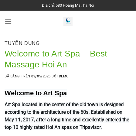
Chuyển
Địa chỉ: 580 Hoàng Mai, hà Nội
đến
nội
dung
TUYỂN DỤNG
Welcome to Art Spa – Best
Massage Hoi An
ĐÃ ĐĂNG TRÊN
09/05/2025
BỞI
DEMO
Welcome to Art Spa
Art Spa located in the center of the old town is designed
according to the architecture of the 60s. Established on
May 11, 2017, after a long time and excellently entered the
top 10 highly rated Hoi An spas on Tripavisor.