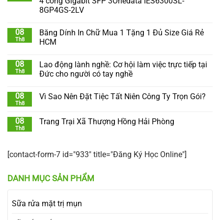
4 cổng Gigabit SFP 3Onedata IES6300SL-
8GP4GS-2LV
08
Băng Dính In Chữ Mua 1 Tặng 1 Đủ Size Giá Rẻ
Th8
HCM
08
Lao động lành nghề: Cơ hội làm việc trực tiếp tại
Th8
Đức cho người có tay nghề
08
Vì Sao Nên Đặt Tiệc Tất Niên Công Ty Trọn Gói?
Th8
08
Trang Trại Xã Thượng Hồng Hải Phòng
Th8
[contact-form-7 id="933" title="Đăng Ký Học Online"]
DANH MỤC SẢN PHẨM
Sữa rửa mặt trị mụn