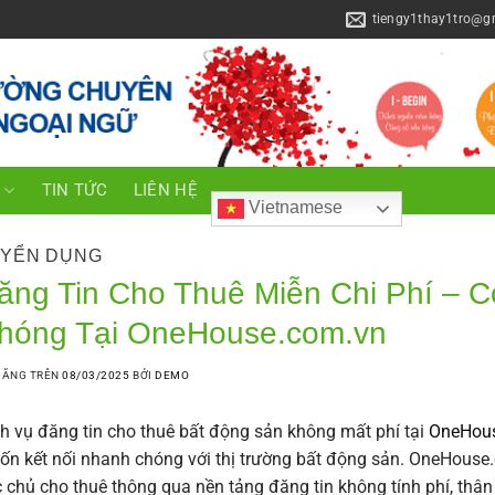
tiengy1thay1tro@g
C
TIN TỨC
LIÊN HỆ
Vietnamese
YỂN DỤNG
ăng Tin Cho Thuê Miễn Chi Phí – C
hóng Tại OneHouse.com.vn
ĐĂNG TRÊN
08/03/2025
BỞI
DEMO
h vụ đăng tin cho thuê bất động sản không mất phí tại
OneHous
n kết nối nhanh chóng với thị trường bất động sản. OneHouse
 chủ cho thuê thông qua nền tảng đăng tin không tính phí, thân 