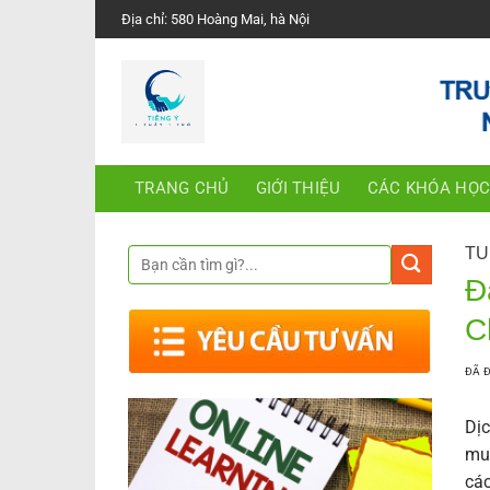
Chuyển
Địa chỉ: 580 Hoàng Mai, hà Nội
đến
nội
dung
TRANG CHỦ
GIỚI THIỆU
CÁC KHÓA HỌ
TU
Đ
C
ĐÃ 
Dịc
muố
các