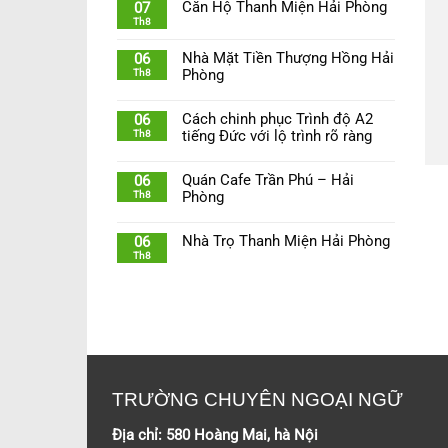
Căn Hộ Thanh Miện Hải Phòng
07
Th8
Nhà Mặt Tiền Thượng Hồng Hải
06
Th8
Phòng
Cách chinh phục Trình độ A2
06
Th8
tiếng Đức với lộ trình rõ ràng
Quán Cafe Trần Phú – Hải
06
Th8
Phòng
Nhà Trọ Thanh Miện Hải Phòng
06
Th8
TRƯỜNG CHUYÊN NGOẠI NGỮ
Địa chỉ: 580 Hoàng Mai, hà Nội