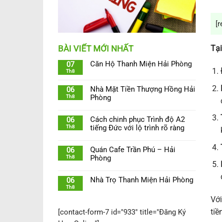
[r
Tại
BÀI VIẾT MỚI NHẤT
Căn Hộ Thanh Miện Hải Phòng
07
Th8
Nhà Mặt Tiền Thượng Hồng Hải
06
Th8
Phòng
Cách chinh phục Trình độ A2
06
Th8
tiếng Đức với lộ trình rõ ràng
Quán Cafe Trần Phú – Hải
06
Th8
Phòng
Nhà Trọ Thanh Miện Hải Phòng
06
Th8
Với
tiề
[contact-form-7 id="933" title="Đăng Ký