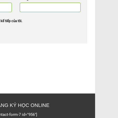
kế tiếp của tôi.
NG KÝ HỌC ONLINE
ntact-form-7 id="956"]