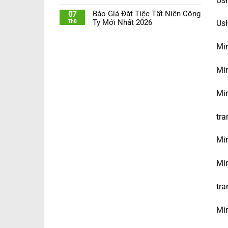
Usł
Báo Giá Đặt Tiệc Tất Niên Công
07
Th8
Ty Mới Nhất 2026
Usł
Mir
Mir
Mir
tra
Mir
Mir
tra
Mir