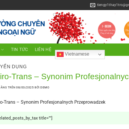
tiengy1thay1tro@g
C
TIN TỨC
LIÊN HỆ
Vietnamese
YỂN DỤNG
iro-Trans – Synonim Profesjonalny
ĐĂNG TRÊN
08/03/2025
BỞI
DEMO
o-Trans – Synonim Profesjonalnych Przeprowadzek
elated_posts_by_tax title=""]