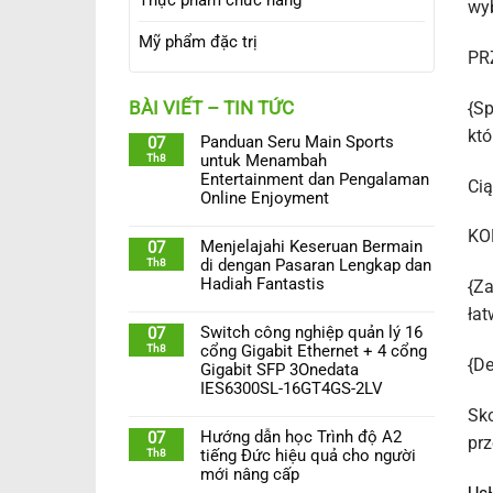
wyb
Mỹ phẩm đặc trị
PR
BÀI VIẾT – TIN TỨC
{Sp
któ
Panduan Seru Main Sports
07
Th8
untuk Menambah
Entertainment dan Pengalaman
Cią
Online Enjoyment
KO
Menjelajahi Keseruan Bermain
07
Th8
di dengan Pasaran Lengkap dan
Hadiah Fantastis
{Za
łat
Switch công nghiệp quản lý 16
07
Th8
cổng Gigabit Ethernet + 4 cổng
{De
Gigabit SFP 3Onedata
IES6300SL-16GT4GS-2LV
Sko
Hướng dẫn học Trình độ A2
07
pr
Th8
tiếng Đức hiệu quả cho người
mới nâng cấp