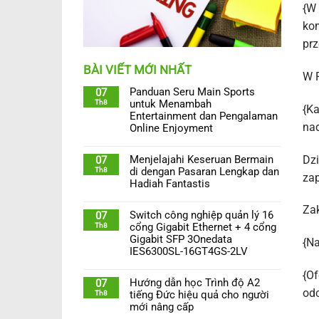
{W 
kom
prz
BÀI VIẾT MỚI NHẤT
W 
Panduan Seru Main Sports
07
Th8
untuk Menambah
{Ka
Entertainment dan Pengalaman
nad
Online Enjoyment
Dzi
Menjelajahi Keseruan Bermain
07
Th8
di dengan Pasaran Lengkap dan
zap
Hadiah Fantastis
Zak
Switch công nghiệp quản lý 16
07
Th8
cổng Gigabit Ethernet + 4 cổng
Gigabit SFP 3Onedata
{Na
IES6300SL-16GT4GS-2LV
{Of
Hướng dẫn học Trình độ A2
07
odc
Th8
tiếng Đức hiệu quả cho người
mới nâng cấp