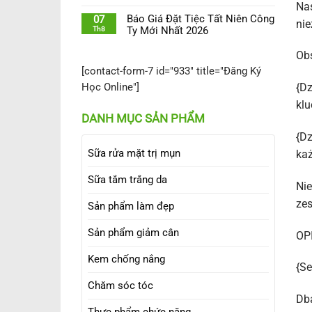
Nas
Báo Giá Đặt Tiệc Tất Niên Công
07
nie
Th8
Ty Mới Nhất 2026
Obs
[contact-form-7 id="933" title="Đăng Ký
{Dz
Học Online"]
klu
DANH MỤC SẢN PHẨM
{Dz
Sữa rửa mặt trị mụn
każ
Sữa tắm trắng da
Nie
zes
Sản phẩm làm đẹp
Sản phẩm giảm cân
OP
Kem chống nắng
{Se
Chăm sóc tóc
Dba
Thực phẩm chức năng