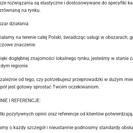
ze rozwiązania są elastyczne i dostosowywane do specyfiki każ
zrównaną na rynku.
zar działania
iałamy na terenie całej Polski, świadcząc usługi w obszarach,
czowe znaczenie.
ięki dogłębnej znajomości lokalnego rynku, jesteśmy w stani
dym regionie.
zależnie od tego, czy potrzebujesz przeprowadzki w dużym mieś
pół jest gotowy sprostać Twoim oczekiwaniom.
INIE I REFERENCJE:
tki pozytywnych opinii oraz referencje od klientów potwierdzają,
my o każdy szczegół i nieustannie podnosimy standardy obsługi,