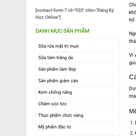
Chọ
[contact-form-7 id="933" title="Đăng Ký
khô
Học Online"]
hỗ 
DANH MỤC SẢN PHẨM
Ngư
thá
Sữa rửa mặt trị mụn
Vì 
Sữa tắm trắng da
giú
Sản phẩm làm đẹp
Cá
Sản phẩm giảm cân
Dướ
Kem chống nắng
màu
Chăm sóc tóc
Mệ
Thực phẩm chức năng
Mỹ phẩm đặc trị