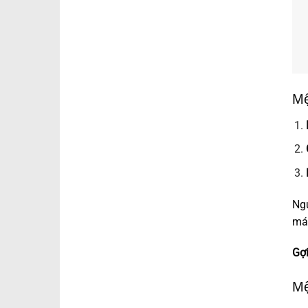
Mệ
Ngư
mát
Gợi
Mệ