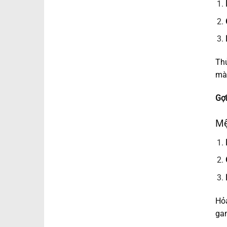
Thủ
màu
Gợi
Mệ
Hỏa
gam