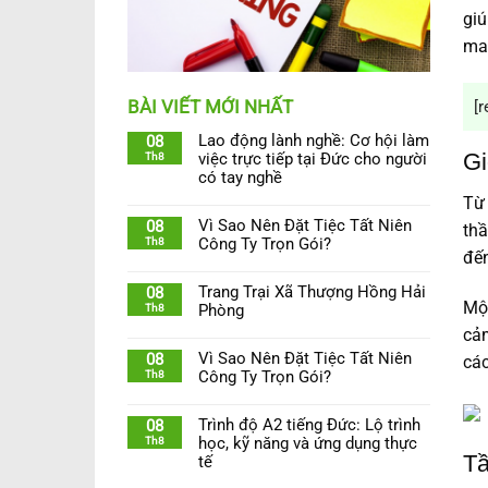
giú
may
BÀI VIẾT MỚI NHẤT
[r
Lao động lành nghề: Cơ hội làm
08
Gi
Th8
việc trực tiếp tại Đức cho người
có tay nghề
Từ 
Vì Sao Nên Đặt Tiệc Tất Niên
08
thầ
Th8
Công Ty Trọn Gói?
đến
Trang Trại Xã Thượng Hồng Hải
08
Một
Th8
Phòng
cảm
Vì Sao Nên Đặt Tiệc Tất Niên
08
các
Th8
Công Ty Trọn Gói?
Trình độ A2 tiếng Đức: Lộ trình
08
Th8
học, kỹ năng và ứng dụng thực
Tầ
tế