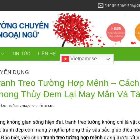
tiengy1thay1tro@g
C
TIN TỨC
LIÊN HỆ
Vietnamese
YỂN DỤNG
ranh Treo Tường Hợp Mệnh – Cách
hong Thủy Đem Lại May Mắn Và Tà
ĐĂNG TRÊN
07/04/2025
BỞI
DEMO
ng không gian sống hiện đại, tranh treo tường không chỉ là vật 
 tranh đẹp còn mang ý nghĩa phong thủy sâu sắc, giúp điều hòa 
 Đặc biệt, việc chọn
tranh treo tường hợp mệnh
đang được rất nh