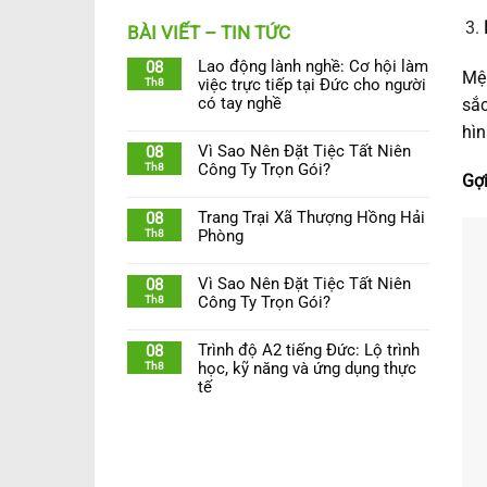
BÀI VIẾT – TIN TỨC
Lao động lành nghề: Cơ hội làm
08
Mện
Th8
việc trực tiếp tại Đức cho người
có tay nghề
sắc
hìn
Vì Sao Nên Đặt Tiệc Tất Niên
08
Th8
Công Ty Trọn Gói?
Gợi
Trang Trại Xã Thượng Hồng Hải
08
Th8
Phòng
Vì Sao Nên Đặt Tiệc Tất Niên
08
Th8
Công Ty Trọn Gói?
Trình độ A2 tiếng Đức: Lộ trình
08
Th8
học, kỹ năng và ứng dụng thực
tế