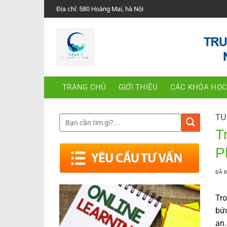
Chuyển
Địa chỉ: 580 Hoàng Mai, hà Nội
đến
nội
dung
TRANG CHỦ
GIỚI THIỆU
CÁC KHÓA HỌ
TU
T
P
ĐÃ 
Tro
bức
an.