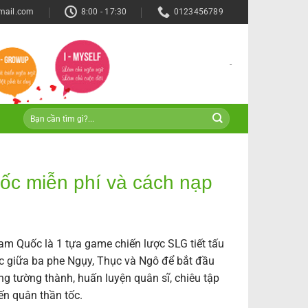
mail.com
8:00 - 17:30
0123456789
-
ốc miễn phí và cách nạp
m Quốc là 1 tựa game chiến lược SLG tiết tấu
c giữa ba phe Ngụy, Thục và Ngô để bắt đầu
g tường thành, huấn luyện quân sĩ, chiêu tập
iến quân thần tốc.