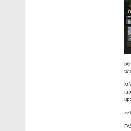
bên
tự 
Mã 
lượ
upd
>>
FA