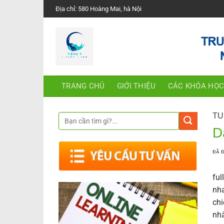
Chuyển
Địa chỉ: 580 Hoàng Mai, hà Nội
đến
nội
dung
TRANG CHỦ
GIỚI THIỆU
CÁC KHÓA HỌ
TU
D
ĐÃ 
ful
nha
chi
nhâ