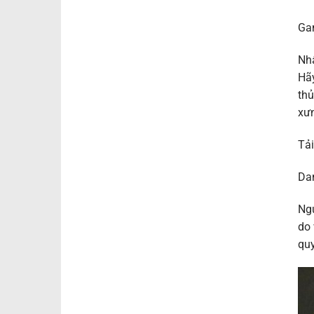
Ga
Nhâ
Hãy
thủ
xưn
Tả
Da
Ngư
do 
quy