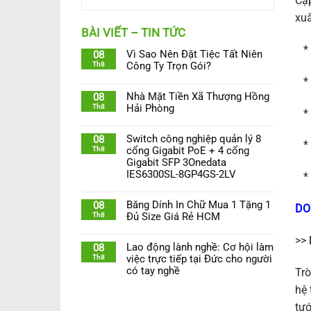
Cập
xuấ
BÀI VIẾT – TIN TỨC
* 
Vì Sao Nên Đặt Tiệc Tất Niên
08
Th8
Công Ty Trọn Gói?
* 
Nhà Mặt Tiền Xã Thượng Hồng
08
Th8
Hải Phòng
* 
Switch công nghiệp quản lý 8
08
* 
Th8
cổng Gigabit PoE + 4 cổng
Gigabit SFP 3Onedata
IES6300SL-8GP4GS-2LV
* 
Băng Dính In Chữ Mua 1 Tặng 1
08
DO
Th8
Đủ Size Giá Rẻ HCM
>>
Lao động lành nghề: Cơ hội làm
08
Th8
việc trực tiếp tại Đức cho người
có tay nghề
Trò
hệ 
tướ