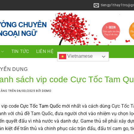
tiengy1thay1tro@g
C
TIN TỨC
LIÊN HỆ
Vietnamese
YỂN DỤNG
anh sách vip code Cực Tốc Tam Qu
ĐĂNG TRÊN
06/03/2025
BỞI
DEMO
l vip code
Cực Tốc Tam Quốc
mới nhất và cách dùng Cực Tốc Ta
nh với chủ đề Tam Quốc, đưa người chơi vào nhiệm vụ chọn lọ
ến quyết đấu vì nhà nước và danh dự. Game thủ sẽ phải xây dựn
n kiệt để trấn thủ và chinh phục các trận đấu, đấu trí cam go, t