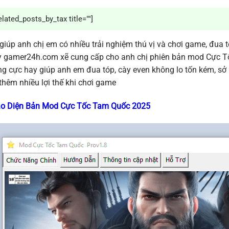
elated_posts_by_tax title=""]
giúp anh chị em có nhiều trải nghiệm thú vị và chơi game, đua
 gamer24h.com xẽ cung cấp cho anh chị phiên bản mod Cực Tố
g cực hay giúp anh em đua tóp, cày even không lo tốn kém, sở h
thêm nhiều lợi thế khi chơi game
ao Diện Bản Mod Cực Tốc Tam Quốc 2025