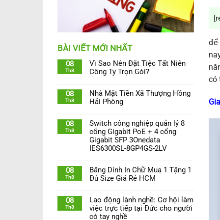
[r
để 
BÀI VIẾT MỚI NHẤT
nay
Vì Sao Nên Đặt Tiệc Tất Niên
08
năn
Th8
Công Ty Trọn Gói?
có 
Nhà Mặt Tiền Xã Thượng Hồng
08
Gi
Th8
Hải Phòng
Switch công nghiệp quản lý 8
08
Th8
cổng Gigabit PoE + 4 cổng
Gigabit SFP 3Onedata
IES6300SL-8GP4GS-2LV
Băng Dính In Chữ Mua 1 Tặng 1
08
Th8
Đủ Size Giá Rẻ HCM
Lao động lành nghề: Cơ hội làm
08
Th8
việc trực tiếp tại Đức cho người
có tay nghề