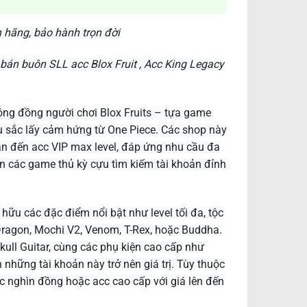
h hãng, bảo hành trọn đời
bán buôn SLL acc Blox Fruit , Acc King Legacy
ộng đồng người chơi Blox Fruits – tựa game
àu sắc lấy cảm hứng từ One Piece. Các shop này
bản đến acc VIP max level, đáp ứng nhu cầu đa
n các game thủ kỳ cựu tìm kiếm tài khoản đỉnh
hữu các đặc điểm nổi bật như level tối đa, tộc
, Dragon, Mochi V2, Venom, T-Rex, hoặc Buddha.
ull Guitar, cùng các phụ kiện cao cấp như
 những tài khoản này trở nên giá trị. Tùy thuộc
ục nghìn đồng hoặc acc cao cấp với giá lên đến