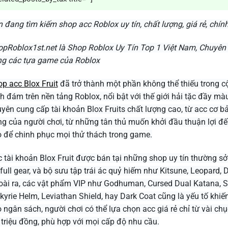
 đang tìm kiếm shop acc Roblox uy tín, chất lượng, giá rẻ, chín
pRoblox1st.net là Shop Roblox Uy Tín Top 1 Việt Nam, Chuyên 
g các tựa game của Roblox
p acc Blox Fruit
đã trở thành một phần không thể thiếu trong c
h đám trên nền tảng Roblox, nổi bật với thế giới hải tặc đầy m
yên cung cấp tài khoản Blox Fruits chất lượng cao, từ acc cơ 
g của người chơi, từ những tân thủ muốn khởi đầu thuận lợi đế
 để chinh phục mọi thử thách trong game.
 tài khoản Blox Fruit được bán tại những shop uy tín thường sở 
full gear, và bộ sưu tập trái ác quỷ hiếm như Kitsune, Leopard
ài ra, các vật phẩm VIP như Godhuman, Cursed Dual Katana, Sk
kyrie Helm, Leviathan Shield, hay Dark Coat cũng là yếu tố khiến
 ngân sách, người chơi có thể lựa chọn acc giá rẻ chỉ từ vài ch
 triệu đồng, phù hợp với mọi cấp độ nhu cầu.