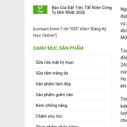
Báo Giá Đặt Tiệc Tất Niên Công
07
Ngo
Th8
Ty Mới Nhất 2026
đạt
vụ 
[contact-form-7 id="933" title="Đăng Ký
dịc
Học Online"]
Một
DANH MỤC SẢN PHẨM
Tại
đồn
Sữa rửa mặt trị mụn
24/
cun
Sữa tắm trắng da
Họ 
Sản phẩm làm đẹp
khi
Sản phẩm giảm cân
Tóm
Kem chống nắng
kiệ
lượ
Chăm sóc tóc
chi
Thực phẩm chức năng