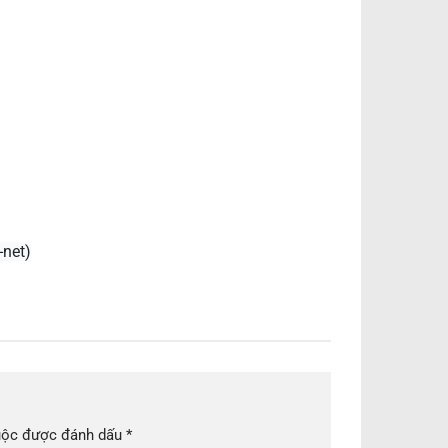
-net)
uộc được đánh dấu
*