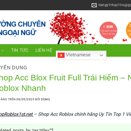
tiengy1thay1tro@g
C
TIN TỨC
LIÊN HỆ
Vietnamese
YỂN DỤNG
hop Acc Blox Fruit Full Trái Hiếm 
oblox Nhanh
ĐĂNG TRÊN
06/05/2025
BỞI
DEMO
opRoblox1st.net
– Shop Acc Roblox chính hãng Uy Tín Top 1 V
elated_posts_by_tax title=""]