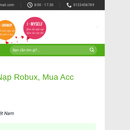
mail.com
8:00 - 17:30
0123456789
-
– Nạp Robux, Mua Acc
iệt Nam