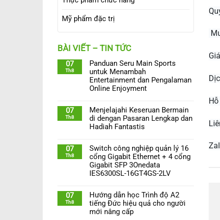
Quy
Mỹ phẩm đặc trị
Mua
BÀI VIẾT – TIN TỨC
Giá
Panduan Seru Main Sports
07
Th8
untuk Menambah
Dịc
Entertainment dan Pengalaman
Online Enjoyment
Hỗ 
Menjelajahi Keseruan Bermain
07
Th8
di dengan Pasaran Lengkap dan
Liê
Hadiah Fantastis
Za
Switch công nghiệp quản lý 16
07
Th8
cổng Gigabit Ethernet + 4 cổng
Gigabit SFP 3Onedata
IES6300SL-16GT4GS-2LV
Hướng dẫn học Trình độ A2
07
Th8
tiếng Đức hiệu quả cho người
mới nâng cấp