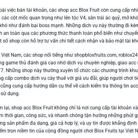
ài việc bán tài khoản, các shop acc Blox Fruit còn cung cấp nhi
 các cột mốc quan trọng như lên tộc V4, săn trái ác quỷ, mở k
khó như đánh bại boss mạnh. Những dịch vụ này thường đi kèm 
h an toàn qua các phương thức thanh toán phổ biến như chuyển 
 số shop còn hỗ trợ tư vấn chi tiết cách nhận và bảo mật tài kh
 Việt Nam, các shop nổi tiếng như shopbloxfruits.com, roblox2
g game thủ đánh giá cao nhờ dịch vụ chuyên nghiệp, giao acc 
7. Những shop này thường xuyên tổ chức các chương trình khu
g cấp combo dịch vụ cày thuê với giá ưu đãi, giúp người chơi ti
cũng cung cấp hướng dẫn cụ thể về cách kiểm tra thông tin acc
 sử dụng.
 lại, shop acc Blox Fruit không chỉ là nơi cung cấp tài khoản và
m thời gian, công sức, và nhanh chóng tận hưởng những phút giây
ng sản phẩm đa dạng, giá cả hợp lý, và uy tín được khẳng định
ếm trọn niềm tin của cộng đồng người chơi Blox Fruits tại Việt N