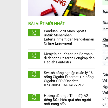
Bạn
Sho
BÀI VIẾT MỚI NHẤT
cùn
Panduan Seru Main Sports
07
Th8
untuk Menambah
Entertainment dan Pengalaman
Sho
Online Enjoyment
đìn
chu
Menjelajahi Keseruan Bermain
07
dạn
Th8
di dengan Pasaran Lengkap dan
Hadiah Fantastis
cao
Switch công nghiệp quản lý 16
07
Các
Th8
cổng Gigabit Ethernet + 4 cổng
V4 
Gigabit SFP 3Onedata
IES6300SL-16GT4GS-2LV
Ngo
Val
Hướng dẫn học Trình độ A2
07
vào
Th8
tiếng Đức hiệu quả cho người
mới nâng cấp
vài