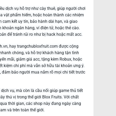
ều dịch vụ hỗ trợ như cày thuê, giúp người chơi
hóa vật phẩm hiếm, hoặc hoàn thành các nhiệm
cam kết uy tín, bảo hành dài hạn, và giao
khoản ngân hàng, ví điện tử, hoặc thẻ cào.
oản để tránh rủi ro như bị hack hoặc mất acc.
4h.vn, hay trangchubloxfruit.com được cộng
nhanh chóng, và hỗ trợ khách hàng tận tình
yến mãi, giảm giá acc, tặng kèm Robux, hoặc
ết kiệm chi phí mà vẫn sở hữu tài khoản ưng ý.
, đảm bảo người mua nắm rõ mọi chi tiết trước
 dịch vụ, mà còn là cầu nối giúp game thủ tiết
 thú vị trong thế giới Blox Fruits. Với chất
 qua thời gian, các shop này đang ngày càng
am và trên toàn thế giới.