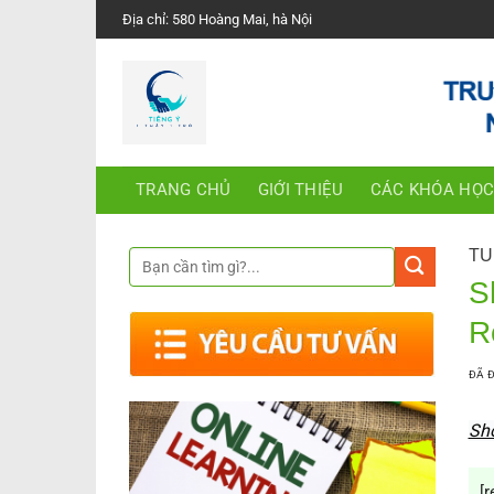
Chuyển
Địa chỉ: 580 Hoàng Mai, hà Nội
đến
nội
dung
TRANG CHỦ
GIỚI THIỆU
CÁC KHÓA HỌ
TU
S
R
ĐÃ 
Sh
[r