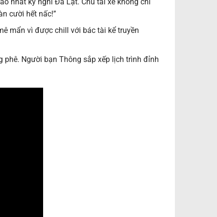
ao nhất kỳ nghỉ Đà Lạt. Chú tài xế không chỉ
n cười hết nấc!”
mê mẩn vì được chill với bác tài kể truyền
g phê. Người bạn Thông sắp xếp lịch trình đỉnh