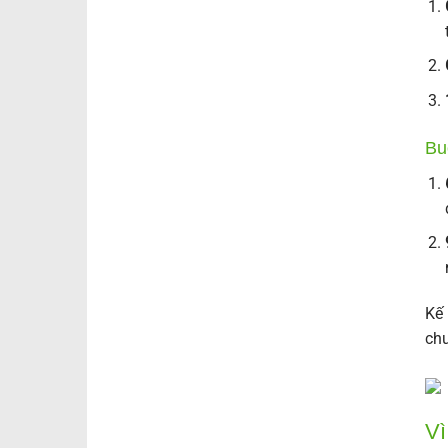
Bu
Kế 
chu
Vì