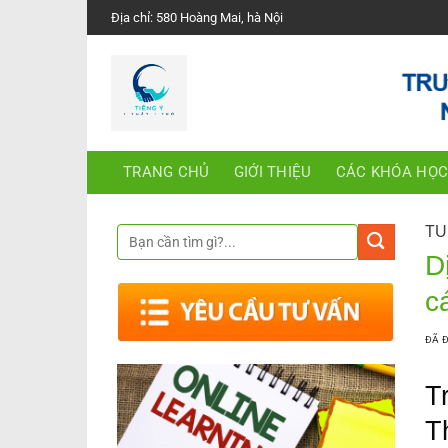
Chuyển
Địa chỉ: 580 Hoàng Mai, hà Nội
đến
nội
dung
TRANG CHỦ
GIỚI THIỆU
CÁC KHÓA HỌ
TU
D
c
ĐÃ 
T
T