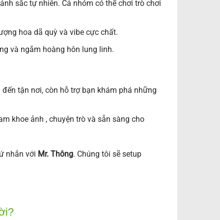
ảnh sắc tự nhiên. Cả nhóm có thể chơi trò chơi
 tượng hoa dã quỳ và vibe cực chất.
lừng và ngắm hoàng hôn lung linh.
n đến tận nơi, còn hỗ trợ bạn khám phá những
team khoe ảnh , chuyện trò và sẵn sàng cho
cứ nhắn với
Mr. Thông
. Chúng tôi sẽ setup
ời?