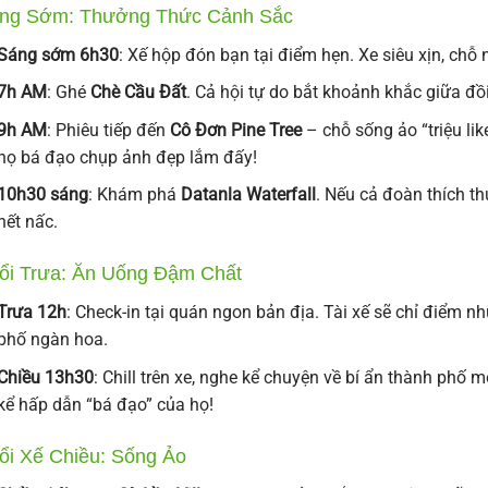
ng Sớm: Thưởng Thức Cảnh Sắc
Sáng sớm 6h30
: Xế hộp đón bạn tại điểm hẹn. Xe siêu xịn, chỗ 
7h AM
: Ghé
Chè Cầu Đất
. Cả hội tự do bắt khoảnh khắc giữa đ
9h AM
: Phiêu tiếp đến
Cô Đơn Pine Tree
– chỗ sống ảo “triệu li
họ bá đạo chụp ảnh đẹp lắm đấy!
10h30 sáng
: Khám phá
Datanla Waterfall
. Nếu cả đoàn thích t
hết nấc.
ổi Trưa: Ăn Uống Đậm Chất
Trưa 12h
: Check-in tại quán ngon bản địa. Tài xế sẽ chỉ điểm
phố ngàn hoa.
Chiều 13h30
: Chill trên xe, nghe kể chuyện về bí ẩn thành phố 
kể hấp dẫn “bá đạo” của họ!
ổi Xế Chiều: Sống Ảo