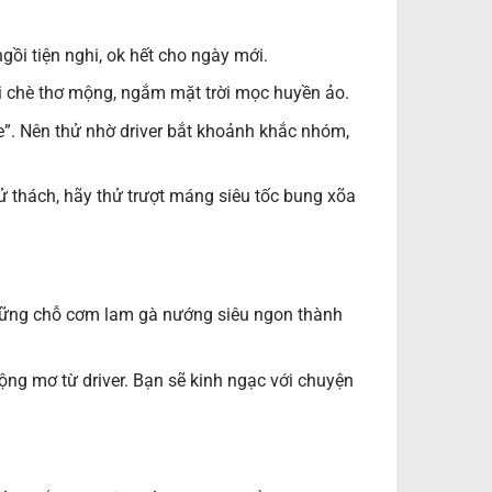
ngồi tiện nghi, ok hết cho ngày mới.
ồi chè thơ mộng, ngắm mặt trời mọc huyền ảo.
ke”. Nên thử nhờ driver bắt khoảnh khắc nhóm,
hử thách, hãy thử trượt máng siêu tốc bung xõa
 những chỗ cơm lam gà nướng siêu ngon thành
mộng mơ từ driver. Bạn sẽ kinh ngạc với chuyện