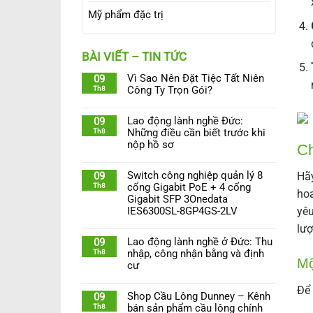
Mỹ phẩm đặc trị
BÀI VIẾT – TIN TỨC
Vì Sao Nên Đặt Tiệc Tất Niên
09
Th8
Công Ty Trọn Gói?
Lao động lành nghề Đức:
09
Th8
Những điều cần biết trước khi
nộp hồ sơ
Ch
Switch công nghiệp quản lý 8
Hãy
09
Th8
cổng Gigabit PoE + 4 cổng
hoa
Gigabit SFP 3Onedata
yêu
IES6300SL-8GP4GS-2LV
lượ
Lao động lành nghề ở Đức: Thu
09
Th8
nhập, công nhận bằng và định
Mộ
cư
Để 
Shop Cầu Lông Dunney – Kênh
09
Th8
bán sản phẩm cầu lông chính