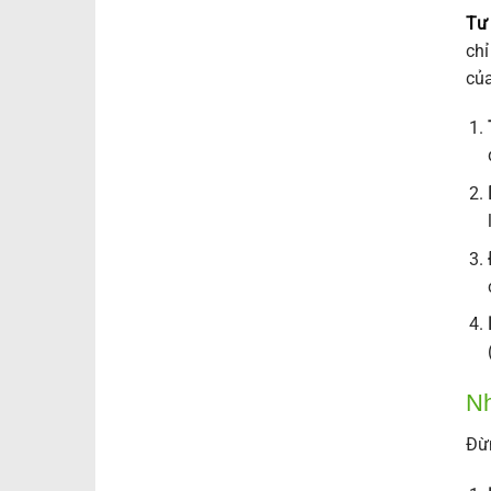
Tư 
chỉ
của
N
Đừn