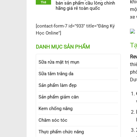
khí
Th8
bán sản phẩm cầu lông chính
hãng giá rẻ toàn quốc
một
xe 
[contact-form-7 id="933" title="Đăng Ký
Học Online"]
Tạ
DANH MỤC SẢN PHẨM
Re
Sữa rửa mặt trị mụn
thi
phố
Sữa tắm trắng da
Dướ
Sản phẩm làm đẹp
Sản phẩm giảm cân
Kem chống nắng
Chăm sóc tóc
Thực phẩm chức năng