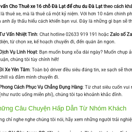
vấn Cho Thuê xe 16 chỗ Đà Lạt để chu du Đà Lạt
theo cách kh
 là thuê xe, mà là thuê cả một kỷ niệm. Với hơn 10 năm chinh 
 anh ấy thấu hiểu cách khiến bạn vui. Đây là những gì bạn sẽ t
Tư Vấn Nhiệt Tình
: Chat hotline 02633 919 191 hoặc
Zalo số Z
diện, từ chọn xe, kế hoạch chuyến đi, đến quán ăn ngon.
Dịch Vụ Linh Hoạt
: Bạn muốn bung xõa dài ngày? Muốn chụp ả
luận, chúng tôi tùy chỉnh hết!
Đi Xe Yên Tâm
: Toàn bộ driver đều siêu đáng tin, xe sạch sẽ t
chill và đắm mình chuyến đi.
Phong Cách Phục Vụ Chẳng Đụng Hàng
: Từ chat siêu cuốn vui
(như nước uống miễn phí), chúng tôi tạo khoảnh khắc đỉnh.
hững Câu Chuyện Hấp Dẫn Từ Nhóm Khách
g chỉ nghe nghe chúng tôi nói, hãy xem những người trải nghiệ