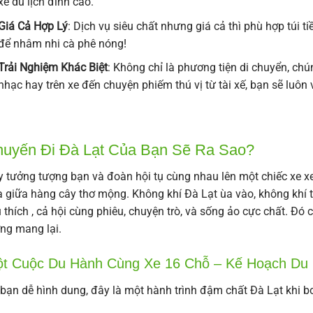
xe du lịch đỉnh cao.
Giá Cả Hợp Lý
: Dịch vụ siêu chất nhưng giá cả thì phù hợp túi 
để nhâm nhi cà phê nóng!
Trải Nghiệm Khác Biệt
: Không chỉ là phương tiện di chuyển, c
nhạc hay trên xe đến chuyện phiếm thú vị từ tài xế, bạn sẽ luôn v
uyến Đi Đà Lạt Của Bạn Sẽ Ra Sao?
 tưởng tượng bạn và đoàn hội tụ cùng nhau lên một chiếc xe xe r
 giữa hàng cây thơ mộng. Không khí Đà Lạt ùa vào, không khí t
 thích , cả hội cùng phiêu, chuyện trò, và sống ảo cực chất. Đó 
ng mang lại.
t Cuộc Du Hành Cùng Xe 16 Chỗ – Kế Hoạch Du 
bạn dễ hình dung, đây là một hành trình đậm chất Đà Lạt khi b