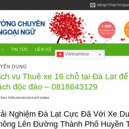
tiengy1thay1tro@g
C
TIN TỨC
LIÊN HỆ
Vietnamese
YỂN DỤNG
ịch vụ Thuê xe 16 chỗ tại Đà Lạt đ
ách độc đáo – 0818643129
ĐĂNG TRÊN
05/05/2025
BỞI
DEMO
rải Nghiệm Đà Lạt Cực Đã Với Xe Du
hông Lên Đường Thành Phố Huyền T