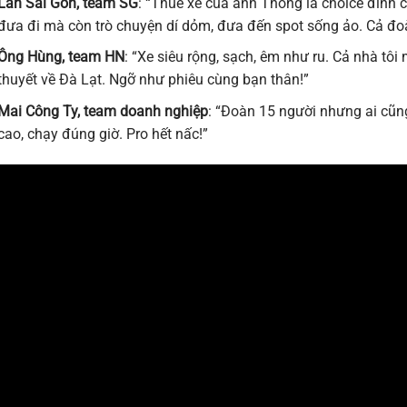
Lan Sài Gòn, team SG
: “Thuê xe của anh Thông là choice đỉnh c
đưa đi mà còn trò chuyện dí dỏm, đưa đến spot sống ảo. Cả đoà
Ông Hùng, team HN
: “Xe siêu rộng, sạch, êm như ru. Cả nhà tôi 
thuyết về Đà Lạt. Ngỡ như phiêu cùng bạn thân!”
Mai Công Ty, team doanh nghiệp
: “Đoàn 15 người nhưng ai cũn
cao, chạy đúng giờ. Pro hết nấc!”