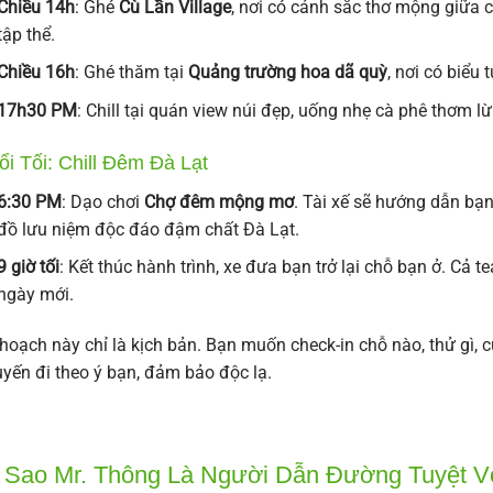
Chiều 14h
: Ghé
Cù Lần Village
, nơi có cảnh sắc thơ mộng giữa c
tập thể.
Chiều 16h
: Ghé thăm tại
Quảng trường hoa dã quỳ
, nơi có biểu
17h30 PM
: Chill tại quán view núi đẹp, uống nhẹ cà phê thơm 
ổi Tối: Chill Đêm Đà Lạt
6:30 PM
: Dạo chơi
Chợ đêm mộng mơ
. Tài xế sẽ hướng dẫn bạ
đồ lưu niệm độc đáo đậm chất Đà Lạt.
9 giờ tối
: Kết thúc hành trình, xe đưa bạn trở lại chỗ bạn ở. Cả 
ngày mới.
hoạch này chỉ là kịch bản. Bạn muốn check-in chỗ nào, thử gì, 
yến đi theo ý bạn, đảm bảo độc lạ.
 Sao Mr. Thông Là Người Dẫn Đường Tuyệt V