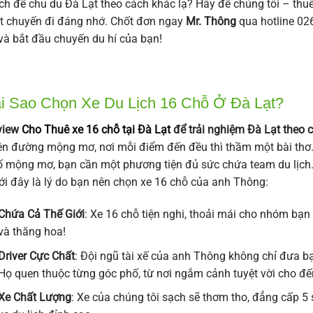
ch để chu du Đà Lạt theo cách khác lạ? Hãy để chúng tôi – thu
 chuyến đi đáng nhớ. Chốt đơn ngay
Mr. Thông
qua hotline 0
và bắt đầu chuyến du hí của bạn!
i Sao Chọn Xe Du Lịch 16 Chỗ Ở Đà Lạt?
view
Cho Thuê xe 16 chỗ tại Đà Lạt
để trải nghiệm Đà Lạt theo
ên đường mộng mơ, nơi mỗi điểm đến đều thì thầm một bài thơ
 mộng mơ, bạn cần một phương tiện đủ sức chứa team du lịch.
i đây là lý do bạn nên chọn xe 16 chỗ của anh Thông:
Chứa Cả Thế Giới
: Xe 16 chỗ tiện nghi, thoải mái cho nhóm bạn
và thăng hoa!
Driver Cực Chất
: Đội ngũ tài xế của anh Thông không chỉ đưa bạ
Họ quen thuộc từng góc phố, từ nơi ngắm cảnh tuyệt vời cho đ
Xe Chất Lượng
: Xe của chúng tôi sạch sẽ thơm tho, đẳng cấp 5