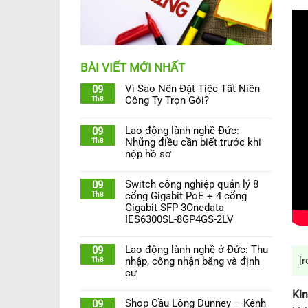
BÀI VIẾT MỚI NHẤT
Vì Sao Nên Đặt Tiệc Tất Niên
09
Th8
Công Ty Trọn Gói?
Lao động lành nghề Đức:
09
Th8
Những điều cần biết trước khi
nộp hồ sơ
Switch công nghiệp quản lý 8
09
Th8
cổng Gigabit PoE + 4 cổng
Gigabit SFP 3Onedata
IES6300SL-8GP4GS-2LV
Lao động lành nghề ở Đức: Thu
09
[r
Th8
nhập, công nhận bằng và định
cư
Ki
Shop Cầu Lông Dunney – Kênh
09