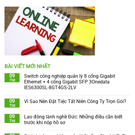
BÀI VIẾT MỚI NHẤT
09
Switch công nghiệp quản lý 8 cổng Gigabit
Th8
Ethernet + 4 cổng Gigabit SFP 3Onedata
IES6300SL-8GT4GS-2LV
09
Vì Sao Nên Đặt Tiệc Tất Niên Công Ty Trọn Gói?
Th8
09
Lao động lành nghề Đức: Những điều cần biết
Th8
trước khi nộp hồ sơ