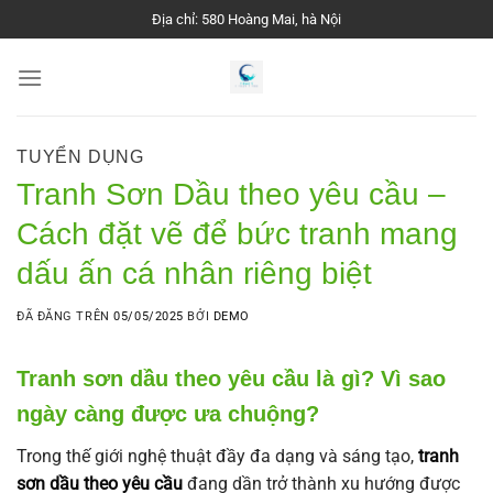
Chuyển
Địa chỉ: 580 Hoàng Mai, hà Nội
đến
nội
dung
TUYỂN DỤNG
Tranh Sơn Dầu theo yêu cầu –
Cách đặt vẽ để bức tranh mang
dấu ấn cá nhân riêng biệt
ĐÃ ĐĂNG TRÊN
05/05/2025
BỞI
DEMO
Tranh sơn dầu theo yêu cầu là gì? Vì sao
ngày càng được ưa chuộng?
Trong thế giới nghệ thuật đầy đa dạng và sáng tạo,
tranh
sơn dầu theo yêu cầu
đang dần trở thành xu hướng được