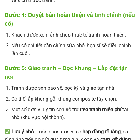
và kích thước tranh.
Bước 4: Duyệt bản hoàn thiện và tinh chỉnh (nếu
có)
Khách được xem ảnh chụp thực tế tranh hoàn thiện.
Nếu có chi tiết cần chỉnh sửa nhỏ, họa sĩ sẽ điều chỉnh
lần cuối.
Bước 5: Giao tranh – Bọc khung – Lắp đặt tận
nơi
Tranh được sơn bảo vệ, bọc kỹ và giao tận nhà.
Có thể lắp khung gỗ, khung composite tùy chọn.
Một số đơn vị uy tín còn hỗ trợ
treo tranh miễn phí
tại
nhà (khu vực nội thành).
Lưu ý nhỏ
: Luôn chọn đơn vị có
hợp đồng rõ ràng
, có
hình ảnh tiến độ gửi qua từng giai đoạn và
cam kết đúng