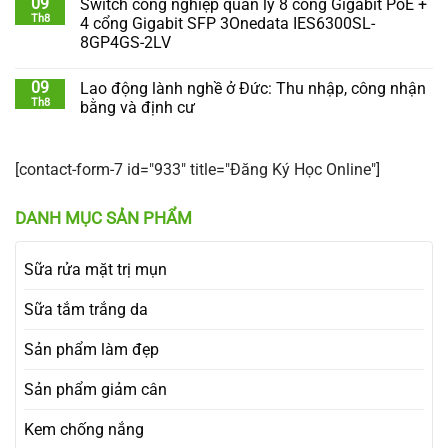
09
Switch công nghiệp quản lý 8 cổng Gigabit PoE +
Th8
4 cổng Gigabit SFP 3Onedata IES6300SL-
8GP4GS-2LV
09
Lao động lành nghề ở Đức: Thu nhập, công nhận
Th8
bằng và định cư
[contact-form-7 id="933" title="Đăng Ký Học Online"]
DANH MỤC SẢN PHẨM
Sữa rửa mặt trị mụn
Sữa tắm trắng da
Sản phẩm làm đẹp
Sản phẩm giảm cân
Kem chống nắng