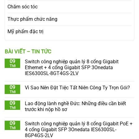
Chăm sóc tóc
Thực phẩm chức năng
Mỹ phẩm đặc trị
BÀI VIẾT – TIN TỨC
09
Switch công nghiệp quản lý 8 cổng Gigabit
Th8
Ethernet + 4 cổng Gigabit SFP 3Onedata
IES6300SL-8GT4GS-2LV
09
Vì Sao Nên Đặt Tiệc Tất Niên Công Ty Trọn Gói?
Th8
09
Lao động lành nghề Đức: Những điều cần biết
Th8
trước khi nộp hồ sơ
09
Switch công nghiệp quản lý 8 cổng Gigabit PoE +
Th8
4 cổng Gigabit SFP 3Onedata IES6300SL-
8GP4GS-2LV