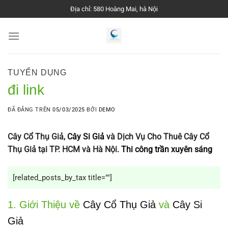
Chuyển
Địa chỉ: 580 Hoàng Mai, hà Nội
đến
nội
dung
TUYỂN DỤNG
đi link
ĐÃ ĐĂNG TRÊN
05/03/2025
BỞI
DEMO
Cây Cổ Thụ Giả,
Cây Si Giả
và Dịch Vụ Cho Thuê Cây Cổ
Thụ Giả tại TP. HCM và Hà Nội.
Thi công trần xuyên sáng
[related_posts_by_tax title=""]
1. Giới Thiệu về
Cây Cổ Thụ Giả
và
Cây Si
Giả