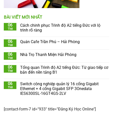
BÀI VIẾT MỚI NHẤT
06
Cách chinh phục Trình độ A2 tiếng Đức với lộ
Th8
trình rõ ràng
06
Quán Cafe Trần Phú – Hải Phòng
Th8
06
Nhà Trọ Thanh Miện Hải Phòng
Th8
06
Tổng quan Trình độ A2 tiếng Đức: Từ giao tiếp cơ
Th8
bản đến nền tảng B1
06
Switch công nghiệp quản lý 16 cổng Gigabit
Th8
Ethernet + 4 cổng Gigabit SFP 3Onedata
IES6300SL-16GT4GS-2LV
[contact-form-7 id="933" title="Đăng Ký Học Online"]