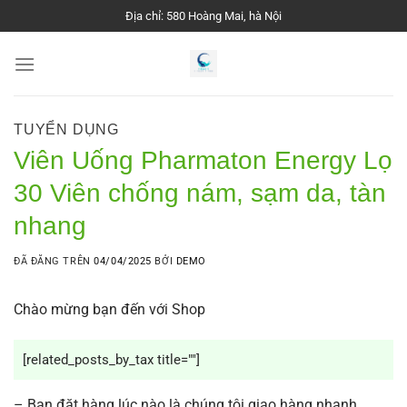
Chuyển
Địa chỉ: 580 Hoàng Mai, hà Nội
đến
nội
dung
TUYỂN DỤNG
Viên Uống Pharmaton Energy Lọ
30 Viên chống nám, sạm da, tàn
nhang
ĐÃ ĐĂNG TRÊN
04/04/2025
BỞI
DEMO
Chào mừng bạn đến với Shop
[related_posts_by_tax title=""]
– Bạn đặt hàng lúc nào là chúng tôi giao hàng nhanh