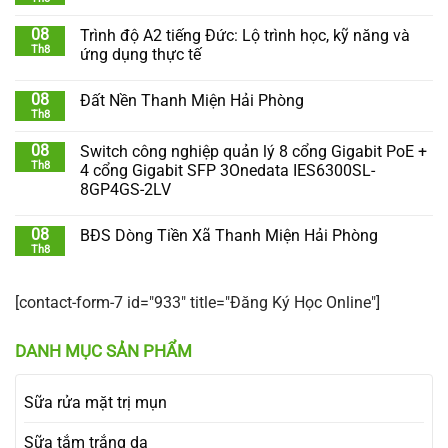
08
Trình độ A2 tiếng Đức: Lộ trình học, kỹ năng và
Th8
ứng dụng thực tế
08
Đất Nền Thanh Miện Hải Phòng
Th8
08
Switch công nghiệp quản lý 8 cổng Gigabit PoE +
Th8
4 cổng Gigabit SFP 3Onedata IES6300SL-
8GP4GS-2LV
08
BĐS Dòng Tiền Xã Thanh Miện Hải Phòng
Th8
[contact-form-7 id="933" title="Đăng Ký Học Online"]
DANH MỤC SẢN PHẨM
Sữa rửa mặt trị mụn
Sữa tắm trắng da