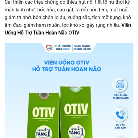
Cải thiện các triệu chứng do thiếu hụt nội tiết tố nữ thời kỳ
mãn kinh như: bốc hỏa, cáu gắt, ra mồ hôi đêm, mất ngủ,
giảm trí nhớ, bồn chồn lo âu, xuống sắc, tích mỡ bụng, khô
âm đạo, giảm ham muốn, tóc khô xơ, gãy rụng nhiều.
Viên
Uống Hỗ Trợ Tuần Hoàn Não OTIV