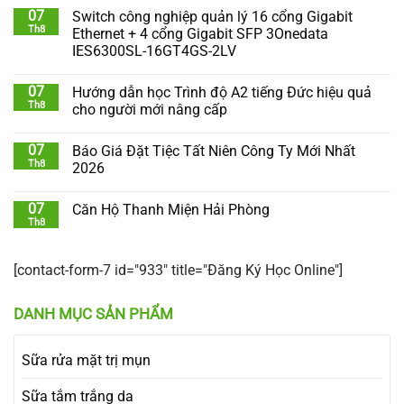
07
Switch công nghiệp quản lý 16 cổng Gigabit
Th8
Ethernet + 4 cổng Gigabit SFP 3Onedata
IES6300SL-16GT4GS-2LV
07
Hướng dẫn học Trình độ A2 tiếng Đức hiệu quả
Th8
cho người mới nâng cấp
07
Báo Giá Đặt Tiệc Tất Niên Công Ty Mới Nhất
Th8
2026
07
Căn Hộ Thanh Miện Hải Phòng
Th8
[contact-form-7 id="933" title="Đăng Ký Học Online"]
DANH MỤC SẢN PHẨM
Sữa rửa mặt trị mụn
Sữa tắm trắng da