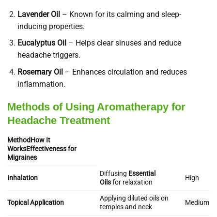
Lavender Oil
– Known for its calming and sleep-
inducing properties.
Eucalyptus Oil
– Helps clear sinuses and reduce
headache triggers.
Rosemary Oil
– Enhances circulation and reduces
inflammation.
Methods of Using Aromatherapy for
Headache Treatment
MethodHow It
WorksEffectiveness for
Migraines
Diffusing
Essential
Inhalation
High
Oils
for relaxation
Applying diluted oils on
Topical Application
Medium
temples and neck