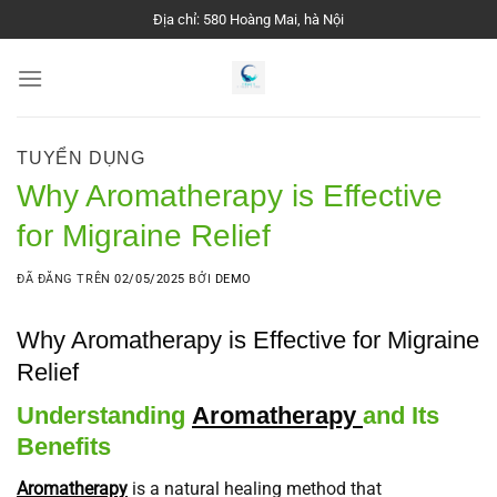
Chuyển
Địa chỉ: 580 Hoàng Mai, hà Nội
đến
nội
dung
TUYỂN DỤNG
Why Aromatherapy is Effective
for Migraine Relief
ĐÃ ĐĂNG TRÊN
02/05/2025
BỞI
DEMO
Why Aromatherapy is Effective for Migraine
Relief
Understanding
Aromatherapy
and Its
Benefits
Aromatherapy
is a natural healing method that