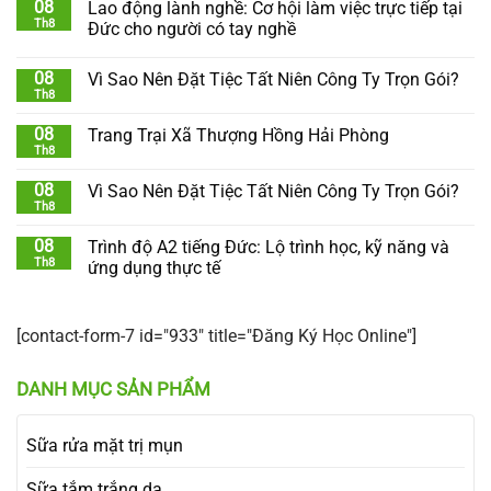
08
Lao động lành nghề: Cơ hội làm việc trực tiếp tại
Th8
Đức cho người có tay nghề
08
Vì Sao Nên Đặt Tiệc Tất Niên Công Ty Trọn Gói?
Th8
08
Trang Trại Xã Thượng Hồng Hải Phòng
Th8
08
Vì Sao Nên Đặt Tiệc Tất Niên Công Ty Trọn Gói?
Th8
08
Trình độ A2 tiếng Đức: Lộ trình học, kỹ năng và
Th8
ứng dụng thực tế
[contact-form-7 id="933" title="Đăng Ký Học Online"]
DANH MỤC SẢN PHẨM
Sữa rửa mặt trị mụn
Sữa tắm trắng da