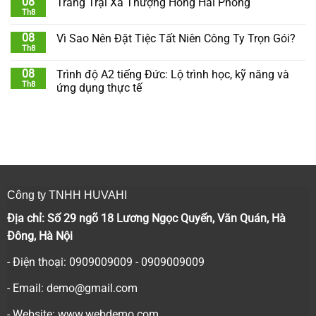
08
Trang Trại Xã Thượng Hồng Hải Phòng
Th8
08
Vì Sao Nên Đặt Tiệc Tất Niên Công Ty Trọn Gói?
Th8
08
Trình độ A2 tiếng Đức: Lộ trình học, kỹ năng và
Th8
ứng dụng thực tế
Công ty TNHH HUVAHI
Địa chỉ: Số 29 ngõ 18 Lương Ngọc Quyến, Văn Quán, Hà
Đông, Hà Nội
- Điện thoại: 0909009009 - 0909009009
- Email:
demo@gmail.com
- Website: www.webdemo.com