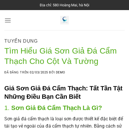
Chuyển
Địa chỉ: 580 Hoàng Mai, hà Nội
đến
nội
dung
TUYỂN DỤNG
Tìm Hiểu Giá Sơn Giả Đá Cẩm
Thạch Cho Cột Và Tường
ĐÃ ĐĂNG TRÊN
02/03/2025
BỞI
DEMO
Giá Sơn Giả Đá Cẩm Thạch: Tất Tần Tật
Những Điều Bạn Cần Biết
1.
Sơn Giả Đá Cẩm Thạch Là Gì?
Sơn giả đá cẩm thạch là loại sơn được thiết kế đặc biệt để
tái tạo vẻ ngoài của đá cẩm thạch tự nhiên. Bằng cách sử