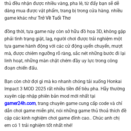
thủ đều nhận được nhiều vàng, pha lê, từ đấy bạn sẽ dễ
dàng mua được vật phẩm, trang bị trong cửa hàng. nhiều
game khác như
Trở Về Tuổi Thơ
đồng thời, tựa game này còn sở hữu đồ họa 3D, không gặp
phải tình trạng giật, lag, người chơi được trải nghiệm một
tựa game hành động với các cử động uyển chuyển, mượt
mà, được chiêm ngưỡng rõ ràng, sắc nét những bước đi lại
linh hoạt, những màn chặt chém đầy uy lực trong công
đoạn chiến đấu.
Bạn còn chờ đợi gì mà ko nhanh chóng tải xuống Honkai
Impact 3 MOD 2025 rất nhiều tiền để tiêu pha. Hãy thường
xuyên cập nhập phiên bản mod mới nhất tại
gamer24h.com
, trang chuyên game cung cấp code và chỉ
dẫn chơi game miễn phí, nói những game thủ thoả thích đề
cập các kinh nghiệm chơi game đỉnh cao.. Chúc anh chị
em có 1 trải nghiệm tốt nhất nhé!