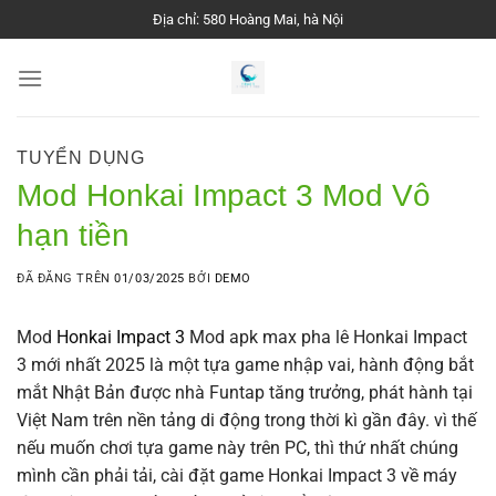
Chuyển
Địa chỉ: 580 Hoàng Mai, hà Nội
đến
nội
dung
TUYỂN DỤNG
Mod Honkai Impact 3 Mod Vô
hạn tiền
ĐÃ ĐĂNG TRÊN
01/03/2025
BỞI
DEMO
Mod
Honkai Impact 3
Mod apk max pha lê Honkai Impact
3 mới nhất 2025 là một tựa game nhập vai, hành động bắt
mắt Nhật Bản được nhà Funtap tăng trưởng, phát hành tại
Việt Nam trên nền tảng di động trong thời kì gần đây. vì thế
nếu muốn chơi tựa game này trên PC, thì thứ nhất chúng
mình cần phải tải, cài đặt game Honkai Impact 3 về máy