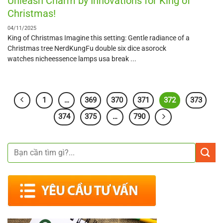
Unleash Charm by Innovations for King of
Christmas!
04/11/2025
King of Christmas Imagine this setting: Gentle radiance of a
Christmas tree NerdKungFu double six dice asorock
watches nicheessence lamps usa break ...
1
…
369
370
371
372
373
374
375
…
790