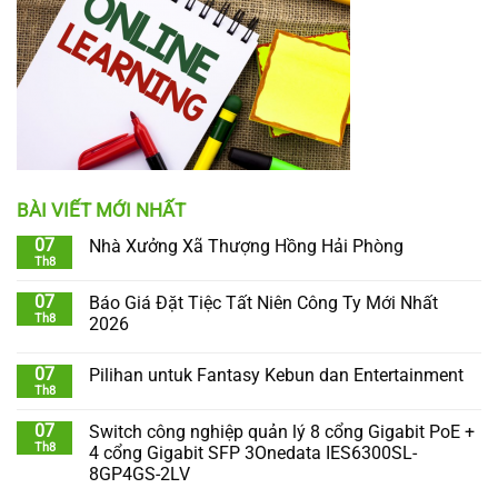
BÀI VIẾT MỚI NHẤT
07
Nhà Xưởng Xã Thượng Hồng Hải Phòng
Th8
07
Báo Giá Đặt Tiệc Tất Niên Công Ty Mới Nhất
Th8
2026
07
Pilihan untuk Fantasy Kebun dan Entertainment
Th8
07
Switch công nghiệp quản lý 8 cổng Gigabit PoE +
Th8
4 cổng Gigabit SFP 3Onedata IES6300SL-
8GP4GS-2LV