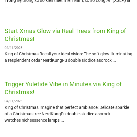
Trong hệ thống xổ số kiến thiết miền Nam, xổ số Long An (XSLA) là
...
Start Xmas Glow via Real Trees from King of
Christmas!
04/11/2025
King of Christmas Recall your ideal vision: The soft glow illuminating
a resplendent cedar NerdKungFu double six dice asorock ...
Trigger Yuletide Vibe in Minutes via King of
Christmas!
04/11/2025
King of Christmas Imagine that perfect ambiance: Delicate sparkle
of a Christmas tree NerdKungFu double six dice asorock
watches nicheessence lamps ...