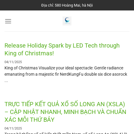
Chuyển
Địa chỉ: 580 Hoàng Mai, hà Nội
đến
nội
dung
Release Holiday Spark by LED Tech through
King of Christmas!
04/11/2025
King of Christmas Visualize your ideal spectacle: Gentle radiance
emanating from a majestic fir NerdKungFu double six dice asorock
...
TRỰC TIẾP KẾT QUẢ XỔ SỐ LONG AN (XSLA)
– CẬP NHẬT NHANH, MINH BẠCH VÀ CHUẨN
XÁC MỖI THỨ BẢY
04/11/2025